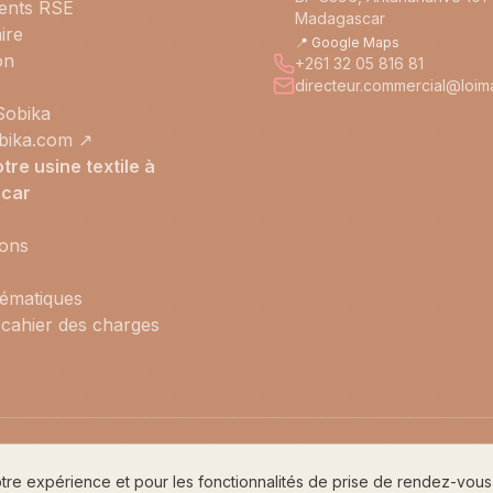
ents RSE
Madagascar
ire
📍 Google Maps
on
+261 32 05 816 81
directeur.commercial@loi
 Sobika
obika.com ↗
otre usine textile à
car
ions
hématiques
 cahier des charges
tre expérience et pour les fonctionnalités de prise de rendez-vous