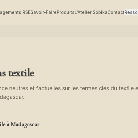
agements RSE
Savoir-Faire
Produits
L'Atelier Sobika
Contact
Resso
s textile
e neutres et factuelles sur les termes clés du textile e
dagascar.
ile à Madagascar