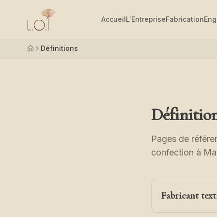
Aller au contenu principal
Accueil
L'Entreprise
Fabrication
Eng
Définitions
Accueil
Définition
Pages de référenc
confection à Ma
Fabricant text