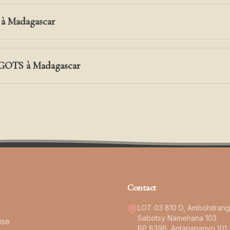
a à Madagascar
 GOTS à Madagascar
Contact
LOT 03 810 D, Ambohitran
Sabotsy Namehana 103
ise
BP 8396, Antananarivo 101