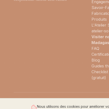
Engagem
Savoir-Fa
Fabricati
Produits
L'Atelier
atelier-s
Visiter n
Madagas
FAQ
Certificat
Blog
Guides t
Checklist
(gratuit)
© 2026 LOI Confection. Tous droits réservés.
Nous utilisons des cookies pour améliorer vo