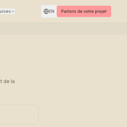
urces
EN
Parlons de votre projet
t de la